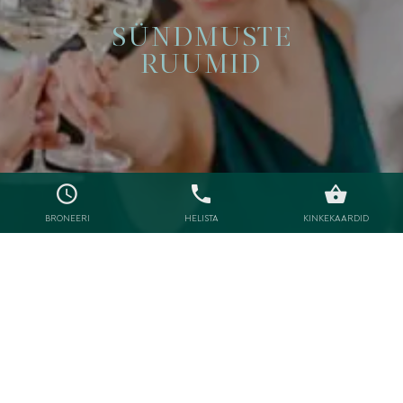
SÜNDMUSTE
RUUMID
BRONEERI
HELISTA
KINKEKAARDID