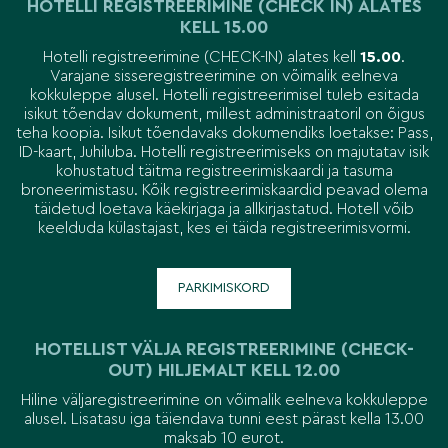
HOTELLI REGISTREERIMINE (CHECK IN) ALATES
KELL 15.00
Hotelli registreerimine (CHECK-IN) alates kell
15.00
.
Varajane sisseregistreerimine on võimalik eelneva
kokkuleppe alusel. Hotelli registreerimisel tuleb esitada
isikut tõendav dokument, millest administraatoril on õigus
teha koopia. Isikut tõendavaks dokumendiks loetakse: Pass,
ID-kaart, Juhiluba. Hotelli registreerimiseks on majutatav isik
kohustatud täitma registreerimiskaardi ja tasuma
broneerimistasu. Kõik registreerimiskaardid peavad olema
täidetud loetava käekirjaga ja allkirjastatud. Hotell võib
keelduda külastajast, kes ei täida registreerimisvormi.
PARKIMISKORD
HOTELLIST VÄLJA REGISTREERIMINE (CHECK-
OUT) HILJEMALT KELL 12.00
Hiline väljaregistreerimine on võimalik eelneva kokkuleppe
alusel. Lisatasu iga täiendava tunni eest pärast kella 13.00
maksab 10 eurot.