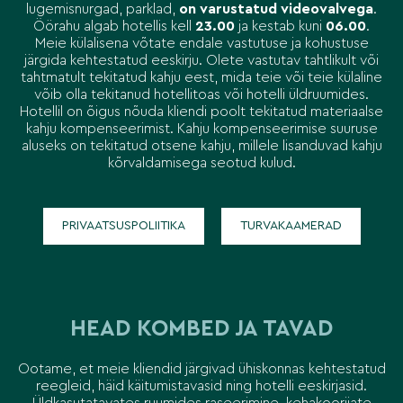
lugemisnurgad, parklad,
on varustatud videovalvega
.
Öörahu algab hotellis kell
23.00
ja kestab kuni
06.00
.
Meie külalisena võtate endale vastutuse ja kohustuse
järgida kehtestatud eeskirju. Olete vastutav tahtlikult või
tahtmatult tekitatud kahju eest, mida teie või teie külaline
võib olla tekitanud hotellitoas või hotelli üldruumides.
Hotellil on õigus nõuda kliendi poolt tekitatud materiaalse
kahju kompenseerimist. Kahju kompenseerimise suuruse
aluseks on tekitatud otsene kahju, millele lisanduvad kahju
kõrvaldamisega seotud kulud.
PRIVAATSUSPOLIITIKA
TURVAKAAMERAD
HEAD KOMBED JA TAVAD
Ootame, et meie kliendid järgivad ühiskonnas kehtestatud
reegleid, häid käitumistavasid ning hotelli eeskirjasid.