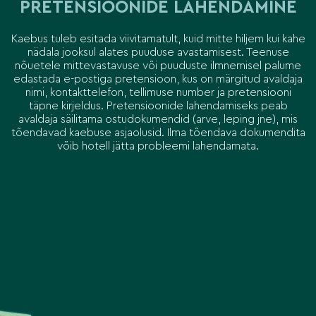
PRETENSIOONIDE LAHENDAMINE
Kaebus tuleb esitada viivitamatult, kuid mitte hiljem kui kahe
nädala jooksul alates puuduse avastamisest. Teenuse
nõuetele mittevastavuse või puuduste ilmnemisel palume
edastada e-postiga pretensioon, kus on märgitud avaldaja
nimi, kontakttelefon, tellimuse number ja pretensiooni
täpne kirjeldus. Pretensioonide lahendamiseks peab
avaldaja säilitama ostudokumendid (arve, leping jne), mis
tõendavad kaebuse asjaolusid. Ilma tõendava dokumendita
võib hotell jätta probleemi lahendamata.