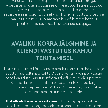
varustatud eestkostja nime ja kontaktandmetega.
Alaealiste isikute majutamine on keelatud ilma eeltoodud
nõuete täitmiseta. Majutumisel täidab alaealine
registreerimiskaardi tavalisel viisil. Hotell ei vastuta alaealise
majutuja eest. Alla 16-aastane isik võib meie hotellis
peatuda üksnes koos täiskasvanud saatjaga.
AVALIKU KORRA JÄLGIMINE JA
KLIENDI VASTUTUS KAHJU
TEKITAMISEL
Hotellis kehtivad kõik nõuded avaliku korra, rahu hoidmise ja
saastamise vältimise kohta. Avaliku korra rikkumisel kaasab
hotell vajadusel kas turvatöötajad või kutsub välja politsei.
Kaaskodanike rahu rikkumise eest on tekitatud kahju
hüvitamiseks leppetrahv 50 kuni 100 eurot iga väljakutse
eest vastavalt rikkumise tasemele.
Hotelli üldkasutatavad ruumid –
lobby, spaavastuvõtt,
hotelli retseptsioon, hooviala, restoran ja terrass, bassein,