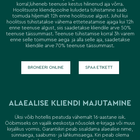
korral,lüheneb teenuse kestus hilinenud aja võrra.
Hoolitsuste kliendipoolne kuludeta tühistamine saab
toimuda hiljemalt 12h enne hoolitsuse algust. Juhul kui
hoolitsus tühistatakse vähema etteteatamise ajaga kui 12h
enne teenuse algust, siis saadetakse kliendile arve 50%
teenuse täissummast. Teenuse tühistamise korral 3h varem
enne selle toimumise aega ja alla selle aja, saadetakse
kliendile arve 70% teenuse täissummast.
BRONEERI ONLINE
SPAA ETIKETT
ALAEALISE KLIENDI MAJUTAMINE
Üksi võib hotellis peatuda vähemalt 16-aastane isik.
Ööbimiseks on vajalik eeskostja nõusolek e-kirjaga või muus
kirjalikus vormis. Garantiikiri peab sisaldama alaealise nime,
sünniaega, saabumis- ja lahkumisaega. Kiri peab olema