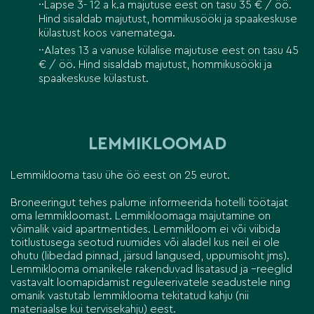
Lapse 3- 12 a k.a majutuse eest on tasu 35 € / öö.
Hind sisaldab majutust, hommikusööki ja spaakeskuse
külastust koos vanematega.
Alates 13 a vanuse külalise majutuse eest on tasu 45
€ / öö. Hind sisaldab majutust, hommikusööki ja
spaakeskuse külastust.
LEMMIKLOOMAD
Lemmiklooma tasu ühe öö eest on 25 eurot.
Broneeringut tehes palume informeerida hotelli töötajat
oma lemmikloomast. Lemmikloomaga majutamine on
võimalik vaid apartmentides. Lemmikloom ei või viibida
toitlustusega seotud ruumides või aladel kus neil ei ole
ohutu (libedad pinnad, järsud langused, uppumisoht jms).
Lemmiklooma omanikele rakenduvad lisatasud ja –reeglid
vastavalt loomapidamist reguleerivatele seadustele ning
omanik vastutab lemmiklooma tekitatud kahju (nii
materiaalse kui tervisekahju) eest.