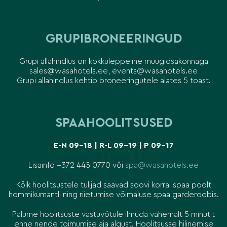
GRUPIBRONEERINGUD
Grupi allahindlus on kokkuleppeline müügiosakonnaga
sales@wasahotels.ee, events@wasahotels.ee
Grupi allahindlus kehtib broneeringutele alates 5 toast.
SPAAHOOLITSUSED
E-N 09-18 | R-L 09-19 | P 09-17
Lisainfo +372 445 0770 või
spa@wasahotels.ee
Kõik hoolitsustele tulijad saavad soovi korral spaa poolt
hommikumantli ning riietumise võimaluse spaa garderoobis.
Palume hoolitsuste vastuvõtule ilmuda vähemalt 5 minutit
enne nende toimumise aja algust. Hoolitsusse hilinemise