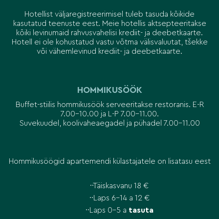
Hotellist väljaregistreerimisel tuleb tasuda kõikide
kasutatud teenuste eest. Meie hotellis aktsepteeritakse
kõiki levinumaid rahvusvahelisi krediit- ja deebetkaarte.
Hotell ei ole kohustatud vastu võtma välisvaluutat, tšekke
või vähemlevinud krediit- ja deebetkaarte.
HOMMIKUSÖÖK
Buffet-stiilis hommikusöök serveeritakse restoranis. E-R
7.00-10.00 ja L-P 7.00-11.00.
Suvekuudel, koolivaheaegadel ja pühadel 7.00-11.00
Hommikusöögid apartemendi külastajatele on lisatasu eest
Täiskasvanu 18 €
Laps 6-14 a 12 €
Laps 0-5 a
tasuta