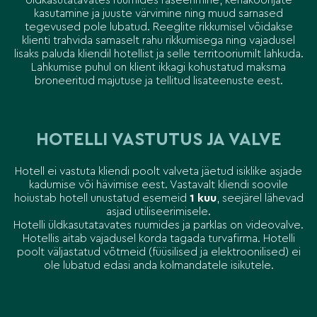
Üldkasutatavates ruumides raseerimine, kehakoorijate
kasutamine ja juuste värvimine ning muud sarnased
tegevused pole lubatud. Reeglite rikkumisel võidakse
klienti trahvida samaselt rahu rikkumisega ning vajadusel
lisaks paluda kliendil hotellist ja selle territooriumilt lahkuda.
Lahkumise puhul on klient ikkagi kohustatud maksma
broneeritud majutuse ja tellitud lisateenuste eest.
HOTELLI VASTUTUS JA VALVE
Hotell ei vastuta kliendi poolt valveta jäetud isiklike asjade
kadumise või hävimise eest. Vastavalt kliendi soovile
hoiustab hotell unustatud esemeid
1 kuu
, seejärel lähevad
asjad utiliseerimisele.
Hotelli üldkasutatavates ruumides ja parklas on videovalve.
Hotellis aitab vajadusel korda tagada turvafirma. Hotelli
poolt väljastatud võtmeid (füüsilised ja elektroonilised) ei
ole lubatud edasi anda kolmandatele isikutele.