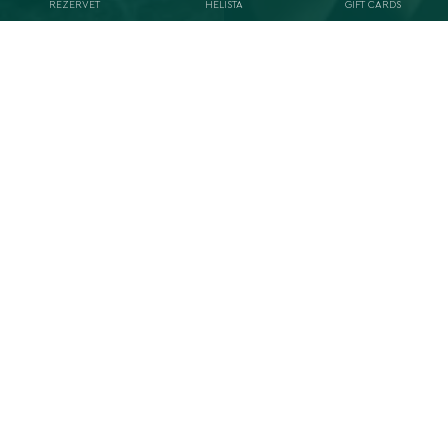
REZERVĒT
HELISTA
GIFT CARDS