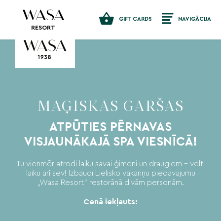
GIFT CARDS
NAVIGĀCIJA
RESORT
MAĢISKĀS GARŠAS
ATPŪTIES PĒRNAVAS
VISJAUNĀKAJĀ SPA VIESNĪCĀ!
Tu vienmēr atrodi laiku savai ģimeni un draugiem – velti
laiku arī sev! Izbaudi Lielisko vakariņu piedāvājumu
„Wasa Resort” restorānā divām personām.
Cenā iekļauts: