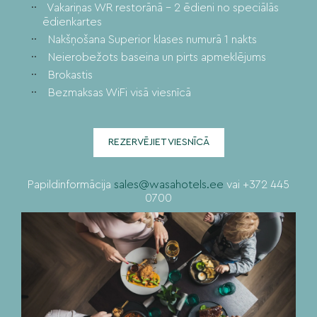
Vakariņas WR restorānā – 2 ēdieni no speciālās
ēdienkartes
Nakšņošana Superior klases numurā 1 nakts
Neierobežots baseina un pirts apmeklējums
Brokastis
Bezmaksas WiFi visā viesnīcā
REZERVĒJIET VIESNĪCĀ
Papildinformācija
sales@wasahotels.ee
vai +372 445
0700